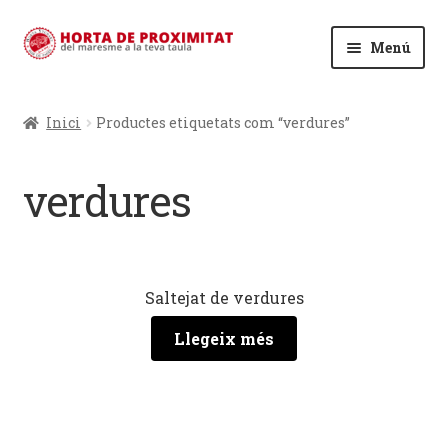
Salta
Vés
Menú
a
al
navegació
contingut
Expan
Cuina al buit
el
Inici
Productes etiquetats com “verdures”
menú
Expan
Sobre nosaltres
secund
el
verdures
menú
secund
Saltejat de verdures
Llegeix més