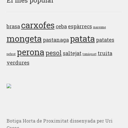
carxofes
brasa
ceba
espàrrecs
maresme
mongeta
patata
pastanaga
patates
perona
pesol
saltejat
truita
pebrot
tomàquet
verdures
Botiga Horta de Proximitat dissenyada per Uri
Casas