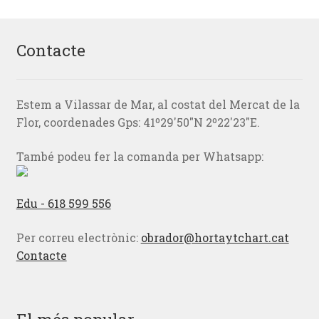
Contacte
Estem a Vilassar de Mar, al costat del Mercat de la
Flor, coordenades Gps: 41º29'50"N 2º22'23"E.
També podeu fer la comanda per Whatsapp:
Edu - 618 599 556
Per correu electrònic:
obrador@hortaytchart.cat
Contacte
El més popular