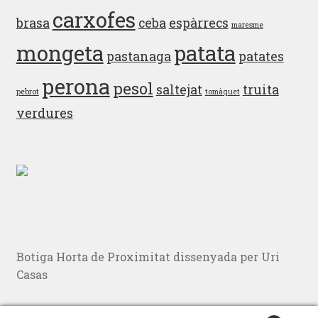
carxofes
brasa
ceba
espàrrecs
maresme
mongeta
patata
pastanaga
patates
perona
pesol
saltejat
truita
pebrot
tomàquet
verdures
Botiga Horta de Proximitat dissenyada per Uri
Casas